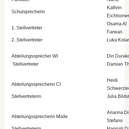
Kathrin
Schulsprecherin
Eichhorne
Osama Al
1. Stellvertreter
Farwan
2. Stellvertreter
Luka Kola
Abteilungssprecher WI
Din Durak
Stellvertreter
Damian T
Heidi
Abteilungssprecherin CI
Schwerzle
Stellvertreterin
Julia Bilds
Arianna Di
Abteilungssprecherin Mode
Stefano
Stellvertreterin
Hannah Da