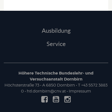
Ausbildung
Service
Höhere Technische Bundeslehr- und
Versuchsanstalt Dornbirn
Höchsterstraße 73
• A
6850
Dornbirn
•
T
+43 5572 3883
0
•
htl.dornbirn@cnv.at
•
Impressum