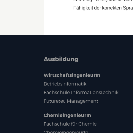
Fähigkeit der korrekten Sp
Ausbildung
WirtschaftsingenieurIn
Betriebsinformatik
Fachschule Informationstechnik
Futuretec Management
ChemieingenieurIn
Fachschule für Chemie
ChemieingenieurIn