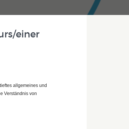
rs/einer
tieftes allgemeines und
he Verständnis von