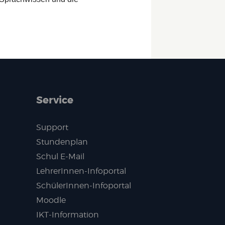
Service
Support
Stundenplan
Schul E-Mail
LehrerInnen-Infoportal
SchülerInnen-Infoportal
Moodle
IKT-Information