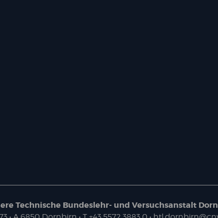
ere Technische Bundeslehr- und Versuchsanstalt Dorn
73
• A
6850
Dornbirn
•
T
+43 5572 3883 0
•
htl.dornbirn@cnv