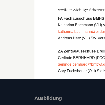
Weitere wichtige Adresse
FA Fachausschuss BMHS 
Katharina Bachmann (VLI) V
katharina.bachmann@bildun
Andreas Herz (VLI) Stv. Vor
ZA Zentralausschuss BM
Gerlinde BERNHARD (FCG)
gerlinde.bernhard@bmbwf.g
Gary Fuchsbauer (ÖLI) Stellv
Ausbildung