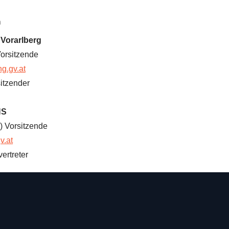
n
Vorarlberg
orsitzende
g.gv.at
sitzender
HS
 Vorsitzende
v.at
ertreter