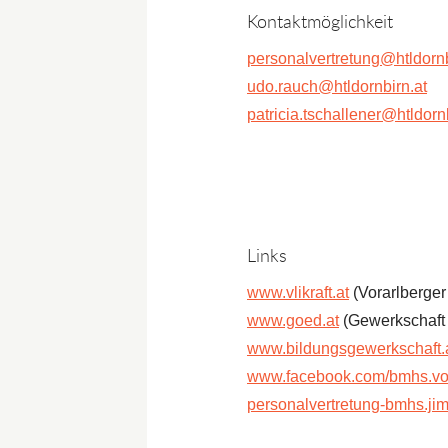
Kontaktmöglichkeit
personalvertretung@htldornb
udo.rauch@htldornbirn.at
patricia.tschallener@htldorn
Links
www.vlikraft.at
(Vorarlberger 
www.goed.at
(Gewerkschaft Ö
www.bildungsgewerkschaft.
www.facebook.com/bmhs.vor
personalvertretung-bmhs.ji