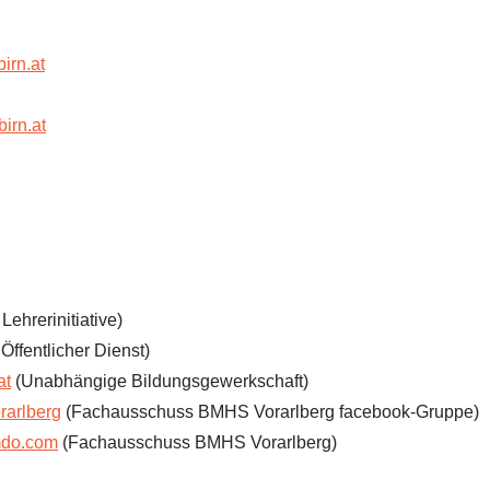
irn.at
birn.at
Lehrerinitiative)
ffentlicher Dienst)
at
(Unabhängige Bildungsgewerkschaft)
arlberg
(Fachausschuss BMHS Vorarlberg facebook-Gruppe)
mdo.com
(Fachausschuss BMHS Vorarlberg)