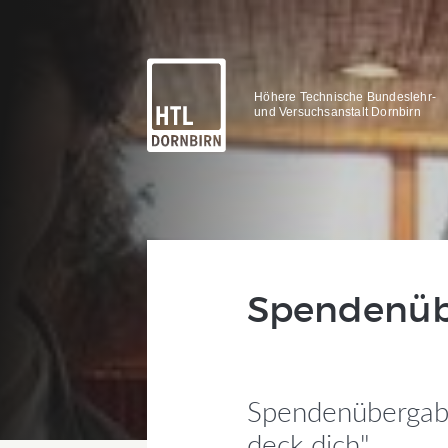
Höhere Technische Bundeslehr-
und Versuchsanstalt Dornbirn
Spendenüb
Spendenübergabe
deck dich"