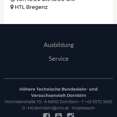
HTL Bregenz
Ausbildung
Service
Höhere Technische Bundeslehr- und
Versuchsanstalt Dornbirn
Höchsterstraße 73
• A
6850
Dornbirn
•
T
+43 5572 3883
0
•
htl.dornbirn@cnv.at
•
Impressum